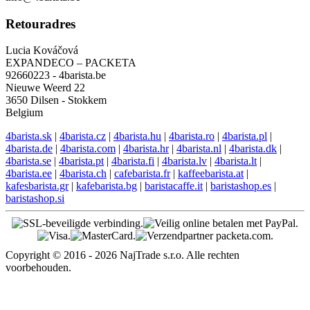
Retouradres
Lucia Kováčová
EXPANDECO – PACKETA
92660223 - 4barista.be
Nieuwe Weerd 22
3650 Dilsen - Stokkem
Belgium
4barista.sk
|
4barista.cz
|
4barista.hu
|
4barista.ro
|
4barista.pl
|
4barista.de
|
4barista.com
|
4barista.hr
|
4barista.nl
|
4barista.dk
|
4barista.se
|
4barista.pt
|
4barista.fi
|
4barista.lv
|
4barista.lt
|
4barista.ee
|
4barista.ch
|
cafebarista.fr
|
kaffeebarista.at
|
kafesbarista.gr
|
kafebarista.bg
|
baristacaffe.it
|
baristashop.es
|
baristashop.si
Copyright © 2016 - 2026 NajTrade s.r.o. Alle rechten
voorbehouden.