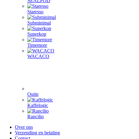
SEALPOD
Staresso
Subminimal
Superkop
Timemore
WACACO
Outin
Kaffelogic
Rancilio
Over ons
Verzending en betaling
Contact