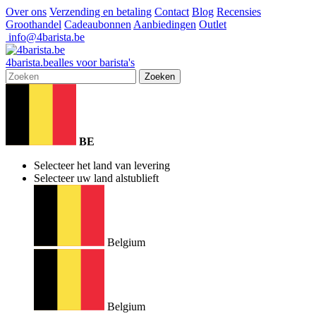
Over ons
Verzending en betaling
Contact
Blog
Recensies
Groothandel
Cadeaubonnen
Aanbiedingen
Outlet
info@4barista.be
4
barista
.be
alles voor barista's
Zoeken
BE
Selecteer het land van levering
Selecteer uw land alstublieft
Belgium
Belgium