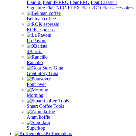
Flair 58
Flair 49 PRO
Flair PRO
Flair Classic /
Signature
Flair NEO FLEX
Flair 2GO
Flair accessoires
Bellman coffee
ROK espresso
La Pavoni
9Barista
Rancilio
Goat Story Gina
Pour-over
Morning
Smart Coffee Tools
Aram koffie
Superkop
Koffiemolens