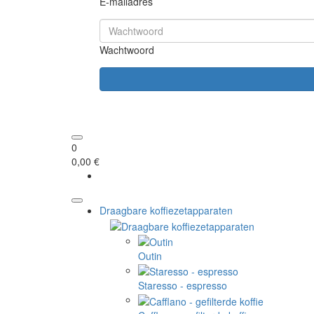
E-mailadres
Wachtwoord
0
0,00 €
Draagbare koffiezetapparaten
Outin
Staresso - espresso