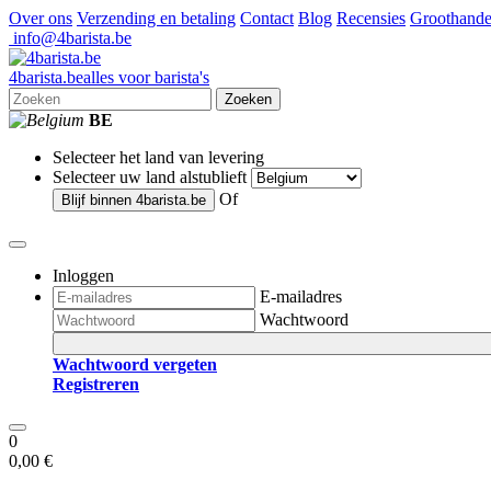
Over ons
Verzending en betaling
Contact
Blog
Recensies
Groothande
info@4barista.be
4
barista
.be
alles voor barista's
Zoeken
BE
Selecteer het land van levering
Selecteer uw land alstublieft
Of
Blijf binnen
4barista.be
Inloggen
E-mailadres
Wachtwoord
Wachtwoord vergeten
Registreren
0
0,00 €