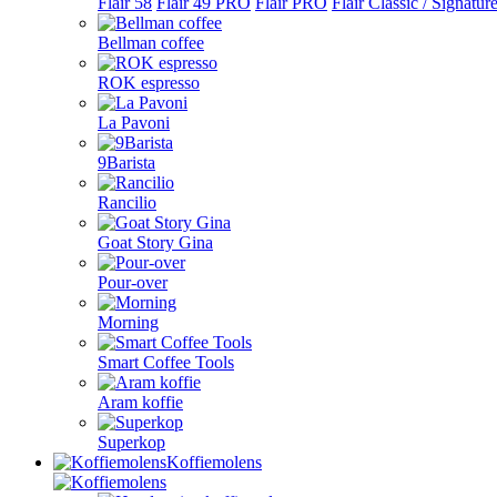
Flair 58
Flair 49 PRO
Flair PRO
Flair Classic / Signatur
Bellman coffee
ROK espresso
La Pavoni
9Barista
Rancilio
Goat Story Gina
Pour-over
Morning
Smart Coffee Tools
Aram koffie
Superkop
Koffiemolens