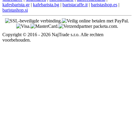
kafesbarista.gr
|
kafebarista.bg
|
baristacaffe.it
|
baristashop.es
|
baristashop.si
Copyright © 2016 - 2026 NajTrade s.r.o. Alle rechten
voorbehouden.