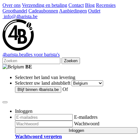
Over ons
Verzending en betaling
Contact
Blog
Recensies
Groothandel
Cadeaubonnen
Aanbiedingen
Outlet
info@4barista.be
4
barista
.be
alles voor barista's
Zoeken
BE
Selecteer het land van levering
Selecteer uw land alstublieft
Of
Blijf binnen
4barista.be
Inloggen
E-mailadres
Wachtwoord
Inloggen
Wachtwoord vergeten