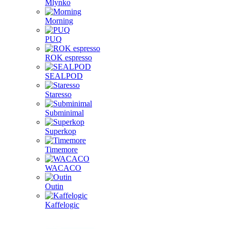
Mlynko
Morning
PUQ
ROK espresso
SEALPOD
Staresso
Subminimal
Superkop
Timemore
WACACO
Outin
Kaffelogic