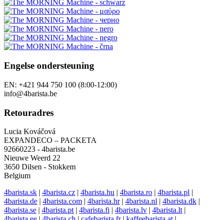
Engelse ondersteuning
EN: +421 944 750 100 (8:00-12:00)
info@4barista.be
Retouradres
Lucia Kováčová
EXPANDECO – PACKETA
92660223 - 4barista.be
Nieuwe Weerd 22
3650 Dilsen - Stokkem
Belgium
4barista.sk
|
4barista.cz
|
4barista.hu
|
4barista.ro
|
4barista.pl
|
4barista.de
|
4barista.com
|
4barista.hr
|
4barista.nl
|
4barista.dk
|
4barista.se
|
4barista.pt
|
4barista.fi
|
4barista.lv
|
4barista.lt
|
4barista.ee
|
4barista.ch
|
cafebarista.fr
|
kaffeebarista.at
|