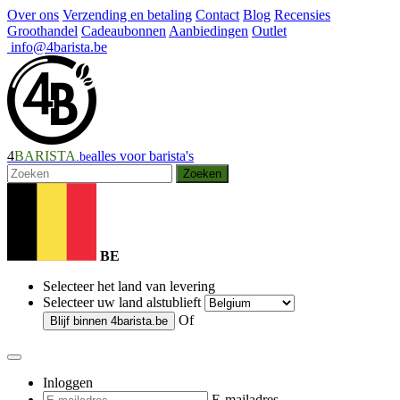
Over ons
Verzending en betaling
Contact
Blog
Recensies
Groothandel
Cadeaubonnen
Aanbiedingen
Outlet
info@4barista.be
4
BARISTA
alles voor barista's
.be
Zoeken
BE
Selecteer het land van levering
Selecteer uw land alstublieft
Of
Blijf binnen
4barista.be
Inloggen
E-mailadres