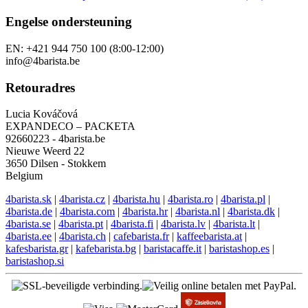
Engelse ondersteuning
EN: +421 944 750 100 (8:00-12:00)
info@4barista.be
Retouradres
Lucia Kováčová
EXPANDECO – PACKETA
92660223 - 4barista.be
Nieuwe Weerd 22
3650 Dilsen - Stokkem
Belgium
4barista.sk
|
4barista.cz
|
4barista.hu
|
4barista.ro
|
4barista.pl
|
4barista.de
|
4barista.com
|
4barista.hr
|
4barista.nl
|
4barista.dk
|
4barista.se
|
4barista.pt
|
4barista.fi
|
4barista.lv
|
4barista.lt
|
4barista.ee
|
4barista.ch
|
cafebarista.fr
|
kaffeebarista.at
|
kafesbarista.gr
|
kafebarista.bg
|
baristacaffe.it
|
baristashop.es
|
baristashop.si