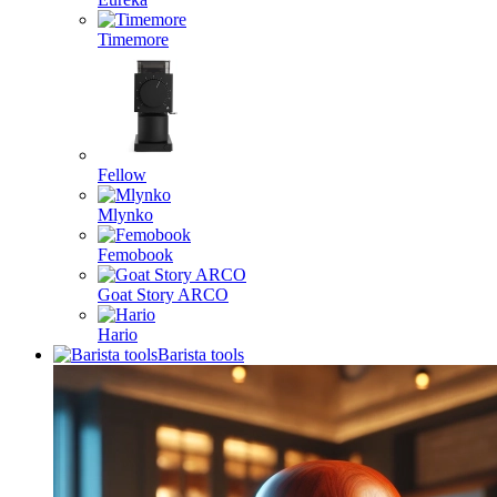
Timemore
Fellow
Mlynko
Femobook
Goat Story ARCO
Hario
Barista tools