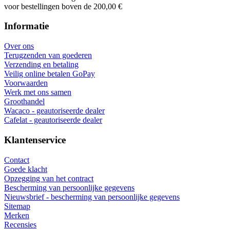
voor bestellingen boven de 200,00 €
Informatie
Over ons
Terugzenden van goederen
Verzending en betaling
Veilig online betalen GoPay
Voorwaarden
Werk met ons samen
Groothandel
Wacaco - geautoriseerde dealer
Cafelat - geautoriseerde dealer
Klantenservice
Contact
Goede klacht
Opzegging van het contract
Bescherming van persoonlijke gegevens
Nieuwsbrief - bescherming van persoonlijke gegevens
Sitemap
Merken
Recensies