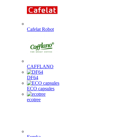
Cafelat Robot
CAFFLANO
DF64
ECO capsules
ecotree
Eureka