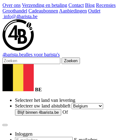
Over ons
Verzending en betaling
Contact
Blog
Recensies
Groothandel
Cadeaubonnen
Aanbiedingen
Outlet
info@4barista.be
4
barista
.be
alles voor barista's
Zoeken
BE
Selecteer het land van levering
Selecteer uw land alstublieft
Of
Blijf binnen
4barista.be
Inloggen
E-mailadres