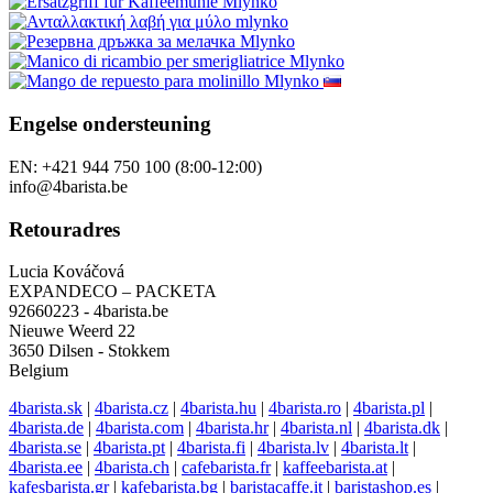
Engelse ondersteuning
EN: +421 944 750 100 (8:00-12:00)
info@4barista.be
Retouradres
Lucia Kováčová
EXPANDECO – PACKETA
92660223 - 4barista.be
Nieuwe Weerd 22
3650 Dilsen - Stokkem
Belgium
4barista.sk
|
4barista.cz
|
4barista.hu
|
4barista.ro
|
4barista.pl
|
4barista.de
|
4barista.com
|
4barista.hr
|
4barista.nl
|
4barista.dk
|
4barista.se
|
4barista.pt
|
4barista.fi
|
4barista.lv
|
4barista.lt
|
4barista.ee
|
4barista.ch
|
cafebarista.fr
|
kaffeebarista.at
|
kafesbarista.gr
|
kafebarista.bg
|
baristacaffe.it
|
baristashop.es
|