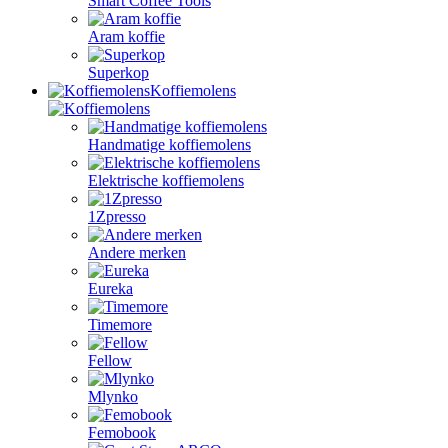
Smart Coffee Tools
Aram koffie
Superkop
Koffiemolens
Handmatige koffiemolens
Elektrische koffiemolens
1Zpresso
Andere merken
Eureka
Timemore
Fellow
Mlynko
Femobook