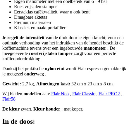
Eigen manometer met een doelbereik van 6 - 9 bar
Roestvrijstalen stamper
Eersteklas cafékwaliteit, waar u ook bent
Draagbare aktetas
Premium materialen
Klassiek en naakt portafilter
Je
regelt de intensiteit
van de druk door je eigen kracht; voor een
optimale verhouding van het indrukken van de hendel beschikt de
koffiemachine tevens over een ingebouwde
manometer
. De
meegeleverde
roestvrijstalen tamper
zorgt voor een perfecte
koffieonderdrukking.
Dankzij het praktische
nylon etui
wordt Flair espresso gemakkelijk
je metgezel
onderweg
.
Gewicht
: 2,7 kg,
Afmetingen kast:
32 cm x 23 cm x 8 cm.
Wij bieden
modellen
aan:
Flair Neo
,
Flair Classic
,
Flair PRO2
,
Flair58
De kleur
zwart.
Kleur houder
: mat koper.
In de doos: