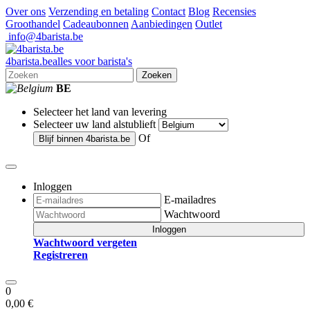
Over ons
Verzending en betaling
Contact
Blog
Recensies
Groothandel
Cadeaubonnen
Aanbiedingen
Outlet
info@4barista.be
4
barista
.be
alles voor barista's
Zoeken
BE
Selecteer het land van levering
Selecteer uw land alstublieft
Of
Blijf binnen
4barista.be
Inloggen
E-mailadres
Wachtwoord
Inloggen
Wachtwoord vergeten
Registreren
0
0,00 €