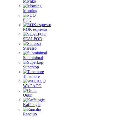
Mlynko
Morning
PUQ
ROK espresso
SEALPOD
Staresso
Subminimal
Superkop
Timemore
WACACO
Outin
Kaffelogic
Rancilio