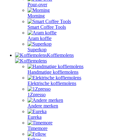
Pour-over
Morning
Smart Coffee Tools
Aram koffie
Superkop
Koffiemolens
Handmatige koffiemolens
Elektrische koffiemolens
1Zpresso
Andere merken
Eureka
Timemore
Fellow