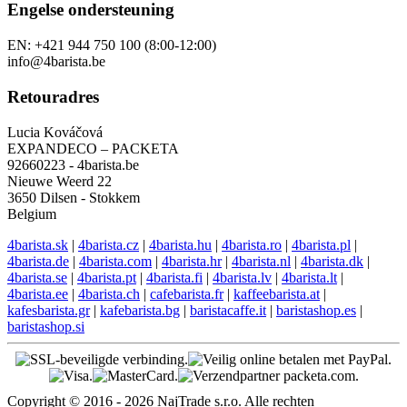
Engelse ondersteuning
EN: +421 944 750 100 (8:00-12:00)
info@4barista.be
Retouradres
Lucia Kováčová
EXPANDECO – PACKETA
92660223 - 4barista.be
Nieuwe Weerd 22
3650 Dilsen - Stokkem
Belgium
4barista.sk
|
4barista.cz
|
4barista.hu
|
4barista.ro
|
4barista.pl
|
4barista.de
|
4barista.com
|
4barista.hr
|
4barista.nl
|
4barista.dk
|
4barista.se
|
4barista.pt
|
4barista.fi
|
4barista.lv
|
4barista.lt
|
4barista.ee
|
4barista.ch
|
cafebarista.fr
|
kaffeebarista.at
|
kafesbarista.gr
|
kafebarista.bg
|
baristacaffe.it
|
baristashop.es
|
baristashop.si
Copyright © 2016 - 2026 NajTrade s.r.o. Alle rechten