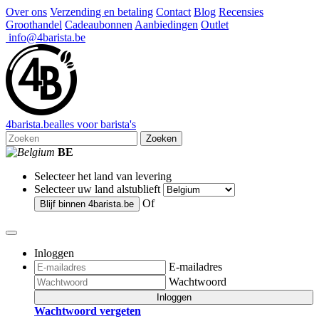
Over ons
Verzending en betaling
Contact
Blog
Recensies
Groothandel
Cadeaubonnen
Aanbiedingen
Outlet
info@4barista.be
4
barista
.be
alles voor barista's
Zoeken
BE
Selecteer het land van levering
Selecteer uw land alstublieft
Of
Blijf binnen
4barista.be
Inloggen
E-mailadres
Wachtwoord
Inloggen
Wachtwoord vergeten