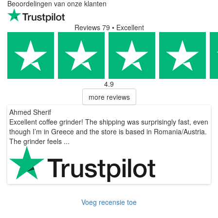
Beoordelingen van onze klanten
Reviews 79
• Excellent
4.9
more reviews
Ahmed Sherif
D
it
Excellent coffee grinder! The shipping was surprisingly fast, even
S
though I’m in Greece and the store is based in Romania/Austria.
The grinder feels ...
Voeg recensie toe