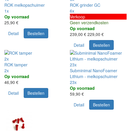
ROK melkopschuimer
ROK grinder GC
1x
6x
Op voorraad
Verkoop
25,90 €
Geen verzendkosten
Op voorraad
Detail
Bestellen
239,00 €
229,00 €
Detail
Bestellen
2x
ROK tamper
23x
2x
Subminimal NanoFoamer
Op voorraad
Lithium - melkopschuimer
46,90 €
23x
Op voorraad
Detail
Bestellen
59,90 €
Detail
Bestellen