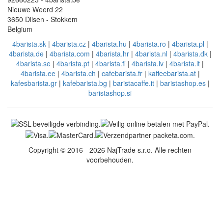
Nieuwe Weerd 22
3650 Dilsen - Stokkem
Belgium
4barista.sk
|
4barista.cz
|
4barista.hu
|
4barista.ro
|
4barista.pl
|
4barista.de
|
4barista.com
|
4barista.hr
|
4barista.nl
|
4barista.dk
|
4barista.se
|
4barista.pt
|
4barista.fi
|
4barista.lv
|
4barista.lt
|
4barista.ee
|
4barista.ch
|
cafebarista.fr
|
kaffeebarista.at
|
kafesbarista.gr
|
kafebarista.bg
|
baristacaffe.it
|
baristashop.es
|
baristashop.si
Copyright © 2016 - 2026 NajTrade s.r.o. Alle rechten
voorbehouden.