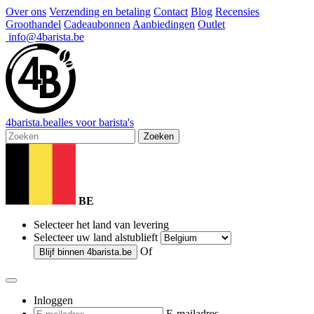
Over ons
Verzending en betaling
Contact
Blog
Recensies
Groothandel
Cadeaubonnen
Aanbiedingen
Outlet
info@4barista.be
4
barista
.be
alles voor barista's
Zoeken
BE
Selecteer het land van levering
Selecteer uw land alstublieft
Of
Blijf binnen
4barista.be
Inloggen
E-mailadres