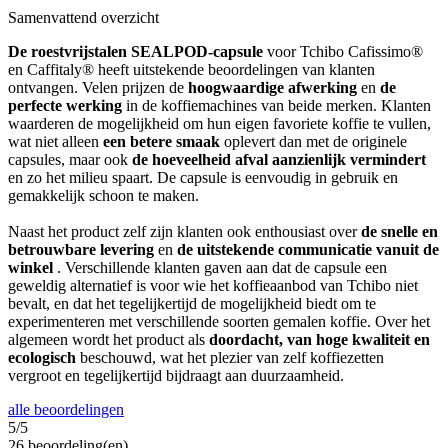
Samenvattend overzicht
De roestvrijstalen SEALPOD-capsule
voor Tchibo Cafissimo®
en Caffitaly® heeft uitstekende beoordelingen van klanten
ontvangen. Velen prijzen de
hoogwaardige afwerking
en
de
perfecte werking
in de koffiemachines van beide merken. Klanten
waarderen de mogelijkheid om hun eigen favoriete koffie te vullen,
wat niet alleen
een betere smaak
oplevert dan met de originele
capsules, maar ook
de hoeveelheid afval aanzienlijk vermindert
en zo het milieu spaart. De capsule is eenvoudig in gebruik en
gemakkelijk schoon te maken.
Naast het product zelf zijn klanten ook enthousiast over
de snelle en
betrouwbare levering
en
de uitstekende communicatie vanuit de
winkel
. Verschillende klanten gaven aan dat de capsule een
geweldig alternatief is voor wie het koffieaanbod van Tchibo niet
bevalt, en dat het tegelijkertijd de mogelijkheid biedt om te
experimenteren met verschillende soorten gemalen koffie. Over het
algemeen wordt het product als
doordacht, van hoge kwaliteit en
ecologisch
beschouwd, wat het plezier van zelf koffiezetten
vergroot en tegelijkertijd bijdraagt aan duurzaamheid.
alle beoordelingen
5/5
26 beoordeling(en)