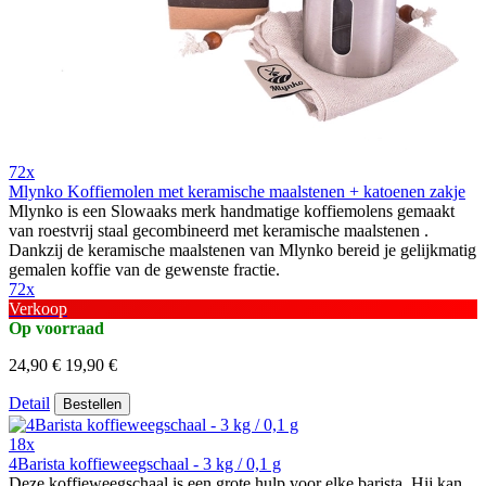
72x
Mlynko Koffiemolen met keramische maalstenen + katoenen zakje
Mlynko is een Slowaaks merk handmatige koffiemolens gemaakt
van roestvrij staal gecombineerd met keramische maalstenen .
Dankzij de keramische maalstenen van Mlynko bereid je gelijkmatig
gemalen koffie van de gewenste fractie.
72x
Verkoop
Op voorraad
24,90 €
19,90 €
Detail
Bestellen
18x
4Barista koffieweegschaal - 3 kg / 0,1 g
Deze koffieweegschaal is een grote hulp voor elke barista. Hij kan