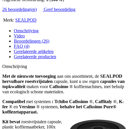
26 beoordeling(en)
Geef beoordeling
Merk:
SEALPOD
Omschrijving
Video
Beoordelingen (26)
FAQ (4)
Gerelateerde artikelen
Gerelateerde producten
Omschrijving
Met de nieuwste toevoeging
aan ons assortiment, de
SEALPOD
hervulbare roestvrijstalen
capsule, kunt u uw eigen
capsules van
topkwaliteit
maken voor
Cafissimo
® koffiemachines, met behulp
van ecologisch schone materialen.
Compatibel
met systemen
: Tchibo Cafissimo
®,
Caffitaly
®,
K-
fee
® en
Versimo
® systemen,
behalve het Cafissimo Pure®
koffiezetapparaat.
Kit bevat
roestvrijstalen capsule,
plastic koffiemaatbeker, 100x