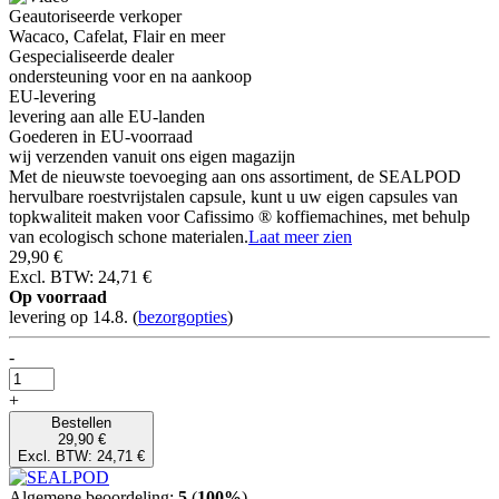
Geautoriseerde verkoper
Wacaco, Cafelat, Flair en meer
Gespecialiseerde dealer
ondersteuning voor en na aankoop
EU-levering
levering aan alle EU-landen
Goederen in EU-voorraad
wij verzenden vanuit ons eigen magazijn
Met de nieuwste toevoeging aan ons assortiment, de SEALPOD
hervulbare roestvrijstalen capsule, kunt u uw eigen capsules van
topkwaliteit maken voor Cafissimo ® koffiemachines, met behulp
van ecologisch schone materialen.
Laat meer zien
29,90 €
Excl. BTW: 24,71 €
Op voorraad
levering op 14.8.
(
bezorgopties
)
-
+
Bestellen
29,90 €
Excl. BTW: 24,71 €
Algemene beoordeling:
5
(
100%
)