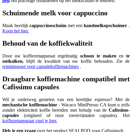
pen
om prachtige ornamenten op het melkschuim te tekenen.
Schuimende melk voor cappuccino
Maak heerlijk
cappuccinoschuim
met een
handmelkopschuimer
.
Koop het hier.
Behoud van de koffiekwaliteit
Door uw koffiezetapparaat regelmatig
schoon te maken
en
te
ontkalken,
blijft de kwaliteit van uw koffie behouden. Zie de
reinigingsset voor capsulekoffiemachines
.
Draagbare koffiemachine compatibel met
Cafissimo capsules
Wil je onderweg genieten van een heerlijke espresso? Met de
mechanische koffiemachine -
Wacaco MiniPresso CA kunt u zelfs
zonder elektriciteit koffie bereiden met behulp van de
Cafissimo-
capsules
(origineel of onze roestvrijstalen capsules). Het
koffiezetapparaat vind je hier.
Heb je een vraag
over het product SEALPOD voor Cafissimo®,