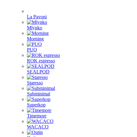
La Pavoni
Mlynko
Morning
PUQ
ROK espresso
SEALPOD
Staresso
Subminimal
Superkop
Timemore
WACACO