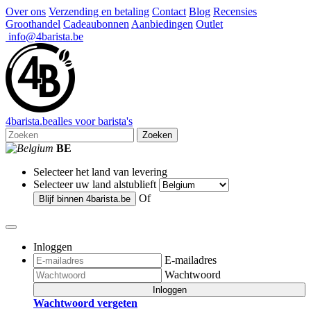
Over ons
Verzending en betaling
Contact
Blog
Recensies
Groothandel
Cadeaubonnen
Aanbiedingen
Outlet
info@4barista.be
4
barista
.be
alles voor barista's
Zoeken
BE
Selecteer het land van levering
Selecteer uw land alstublieft
Of
Blijf binnen
4barista.be
Inloggen
E-mailadres
Wachtwoord
Inloggen
Wachtwoord vergeten