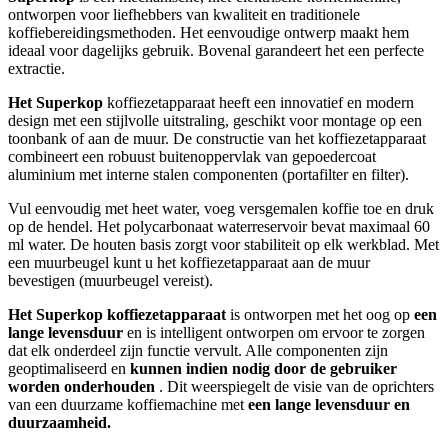
ontworpen voor liefhebbers van kwaliteit en traditionele
koffiebereidingsmethoden. Het eenvoudige ontwerp maakt hem
ideaal voor dagelijks gebruik. Bovenal garandeert het een perfecte
extractie.
Het Superkop
koffiezetapparaat heeft een innovatief en modern
design met een stijlvolle uitstraling, geschikt voor montage op een
toonbank of aan de muur. De constructie van het koffiezetapparaat
combineert een robuust buitenoppervlak van gepoedercoat
aluminium met interne stalen componenten (portafilter en filter).
Vul eenvoudig met heet water, voeg versgemalen koffie toe en druk
op de hendel. Het polycarbonaat waterreservoir bevat maximaal 60
ml water. De houten basis zorgt voor stabiliteit op elk werkblad. Met
een muurbeugel kunt u het koffiezetapparaat aan de muur
bevestigen (muurbeugel vereist).
Het Superkop koffiezetapparaat
is ontworpen met het oog op
een
lange levensduur
en is intelligent ontworpen om ervoor te zorgen
dat elk onderdeel zijn functie vervult. Alle componenten zijn
geoptimaliseerd en
kunnen indien nodig door de gebruiker
worden onderhouden
. Dit weerspiegelt de visie van de oprichters
van een duurzame koffiemachine met
een lange levensduur en
duurzaamheid.