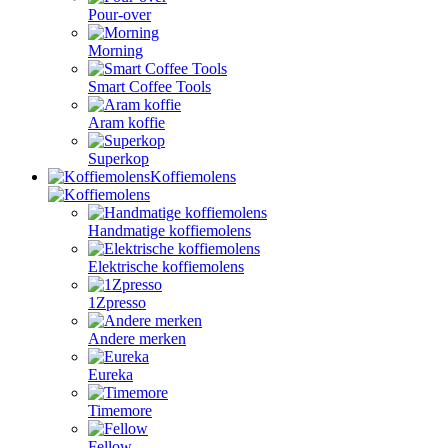
Pour-over
Morning
Smart Coffee Tools
Aram koffie
Superkop
Koffiemolens
Handmatige koffiemolens
Elektrische koffiemolens
1Zpresso
Andere merken
Eureka
Timemore
Fellow