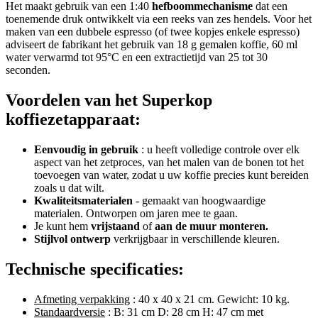
Het maakt gebruik van een 1:40
hefboommechanisme
dat een
toenemende druk ontwikkelt via een reeks van zes hendels. Voor het
maken van een dubbele espresso (of twee kopjes enkele espresso)
adviseert de fabrikant het gebruik van 18 g gemalen koffie, 60 ml
water verwarmd tot 95°C en een extractietijd van 25 tot 30
seconden.
Voordelen van het Superkop
koffiezetapparaat:
Eenvoudig in gebruik
: u heeft volledige controle over elk
aspect van het zetproces, van het malen van de bonen tot het
toevoegen van water, zodat u uw koffie precies kunt bereiden
zoals u dat wilt.
Kwaliteitsmaterialen
- gemaakt van hoogwaardige
materialen. Ontworpen om jaren mee te gaan.
Je kunt hem
vrijstaand
of
aan de muur monteren.
Stijlvol ontwerp
verkrijgbaar in verschillende kleuren.
Technische specificaties:
Afmeting verpakking
: 40 x 40 x 21 cm. Gewicht: 10 kg.
Standaardversie
: B: 31 cm D: 28 cm H: 47 cm met