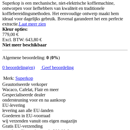
Superkop is een mechanische, niet-elektrische koffiemachine,
ontworpen voor liefhebbers van kwaliteit en traditionele
koffiebereidingsmethoden. Het eenvoudige ontwerp maakt hem
ideaal voor dagelijks gebruik. Bovenal garandeert het een perfecte
extractie.
Laat meer zien
Kleur opties:
779,00 €
Excl. BTW: 643,80 €
Niet meer beschikbaar
Algemene beoordeling:
0
(
0%
)
0 beoordeling(en)
Geef beoordeling
Merk:
Superkop
Geautoriseerde verkoper
Wacaco, Cafelat, Flair en meer
Gespecialiseerde dealer
ondersteuning voor en na aankoop
EU-levering
levering aan alle EU-landen
Goederen in EU-voorraad
wij verzenden vanuit ons eigen magazijn
Gratis EU-verzending