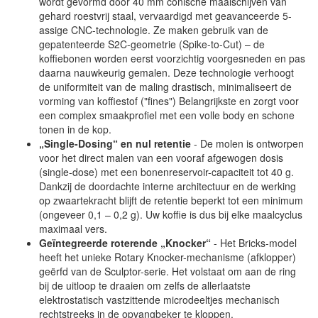
wordt gevormd door 40 mm conische maalschijven van
gehard roestvrij staal, vervaardigd met geavanceerde 5-
assige CNC-technologie. Ze maken gebruik van de
gepatenteerde S2C-geometrie (Spike-to-Cut) – de
koffiebonen worden eerst voorzichtig voorgesneden en pas
daarna nauwkeurig gemalen. Deze technologie verhoogt
de uniformiteit van de maling drastisch, minimaliseert de
vorming van koffiestof ("fines") Belangrijkste en zorgt voor
een complex smaakprofiel met een volle body en schone
tonen in de kop.
„Single-Dosing“ en nul retentie
- De molen is ontworpen
voor het direct malen van een vooraf afgewogen dosis
(single-dose) met een bonenreservoir-capaciteit tot 40 g.
Dankzij de doordachte interne architectuur en de werking
op zwaartekracht blijft de retentie beperkt tot een minimum
(ongeveer 0,1 – 0,2 g). Uw koffie is dus bij elke maalcyclus
maximaal vers.
Geïntegreerde roterende „Knocker“
- Het Bricks-model
heeft het unieke Rotary Knocker-mechanisme (afklopper)
geërfd van de Sculptor-serie. Het volstaat om aan de ring
bij de uitloop te draaien om zelfs de allerlaatste
elektrostatisch vastzittende microdeeltjes mechanisch
rechtstreeks in de opvangbeker te kloppen.