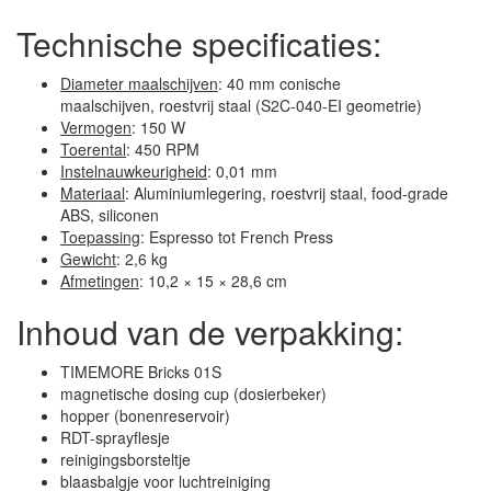
Technische specificaties:
Diameter maalschijven
: 40 mm conische
maalschijven, roestvrij staal (S2C-040-EI geometrie)
Vermogen
: 150 W
Toerental
: 450 RPM
Instelnauwkeurigheid
: 0,01 mm
Materiaal
: Aluminiumlegering, roestvrij staal, food-grade
ABS, siliconen
Toepassing
: Espresso tot French Press
Gewicht
: 2,6 kg
Afmetingen
: 10,2 × 15 × 28,6 cm
Inhoud van de verpakking:
TIMEMORE Bricks 01S
magnetische dosing cup (dosierbeker)
hopper (bonenreservoir)
RDT-sprayflesje
reinigingsborsteltje
blaasbalgje voor luchtreiniging