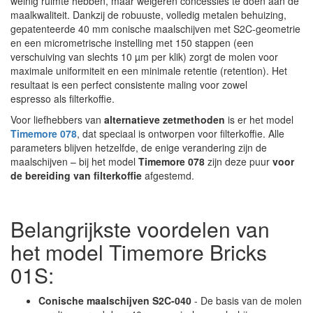
weinig ruimte hebben, maar weigeren concessies te doen aan de
maalkwaliteit. Dankzij de robuuste, volledig metalen behuizing,
gepatenteerde 40 mm conische maalschijven met S2C-geometrie
en een micrometrische instelling met 150 stappen (een
verschuiving van slechts 10 µm per klik) zorgt de molen voor
maximale uniformiteit en een minimale retentie (retention). Het
resultaat is een perfect consistente maling voor zowel
espresso als filterkoffie.
Voor liefhebbers van
alternatieve zetmethoden
is er het model
Timemore 078
, dat speciaal is ontworpen voor filterkoffie. Alle
parameters blijven hetzelfde, de enige verandering zijn de
maalschijven – bij het model
Timemore 078
zijn deze puur
voor
de bereiding van filterkoffie
afgestemd.
Belangrijkste voordelen van
het model Timemore Bricks
01S:
Conische maalschijven S2C-040
- De basis van de molen