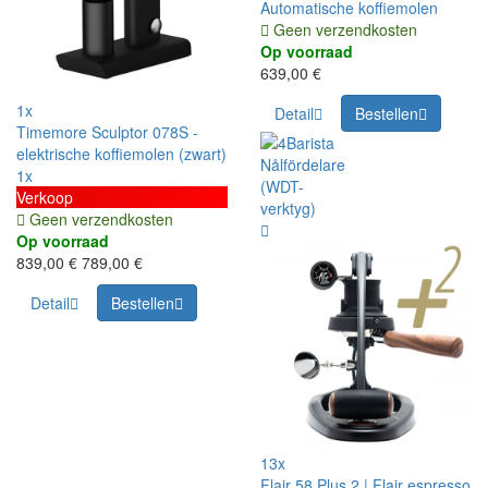
Automatische koffiemolen
Geen verzendkosten
Op voorraad
639,00 €
1x
Detail
Bestellen
Timemore Sculptor 078S -
elektrische koffiemolen (zwart)
1x
Verkoop
Geen verzendkosten
Op voorraad
839,00 €
789,00 €
Detail
Bestellen
13x
Flair 58 Plus 2 | Flair espresso