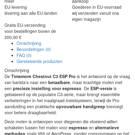
meer
aankoop
EU-levering
Goederen in EU-voorraad
levering aan alle EU-landen
wij verzenden vanuit ons
eigen magazijn
Gratis EU-verzending
voor bestellingen boven de
200,00 €
Omschrijving
Beoordelingen (0)
FAQ (0)
Gerelateerde producten
Omschrijving
De
Timemore Chestnut C3 ESP Pro
is het antwoord op de vraag
van barista's naar een
betaalbare
, maar krachtige molen met
een
precieze instelling voor espresso
. De
ESP-versie
is
gebaseerd op de populaire C3-serie, maar brengt essentiële
verbeteringen in het maalgraad-instelsysteem, terwijl de Pro-
aanduiding een praktische
opvouwbare handgreep
toevoegt
voor betere draagbaarheid.
Deze molen is ontworpen voor diegenen die vloeiend willen
schakelen tussen het malen voor
espresso
en
alternatieve
methoden
zoals V60 of AeroPress, zonder compromissen op het