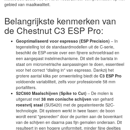
gebied van maalkwaliteit.
Belangrijkste kenmerken van
de Chestnut C3 ESP Pro:
Geoptimaliseerd voor espresso (ESP Precision)
– In
tegenstelling tot de standaardmodellen uit de C-serie,
beschikt de ESP-versie over een fijnere schroefdraad en
een aangepast instelmechanisme. Dit stelt de barista in
staat om micrometrische aanpassingen te doen, essentieel
voor het correct "dialing in" van espresso. Dankzij het
grotere aantal kliks per omwenteling biedt de
C3 ESP Pro
voldoende variabiliteit, zelfs voor professionele 58 mm
portafilters.
S2C660 Maalschijven (Spike to Cut)
– De molen is
uitgerust met
38 mm conische schijven
van gehard
roestvrij staal
(SUS420) met de gepatenteerde S2C-
technologie. Dit systeem werkt in twee fasen: de boon
wordt eerst "gesneden" door de punten aan de bovenkant
van de schijven en daarna pas fijn gemalen onderaan. Dit
resulteert in een hogere uniformiteit, minder fijne deeltjes