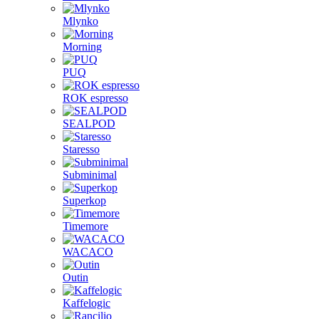
Mlynko
Morning
PUQ
ROK espresso
SEALPOD
Staresso
Subminimal
Superkop
Timemore
WACACO
Outin
Kaffelogic