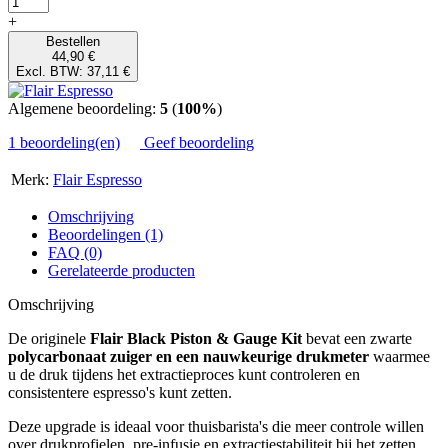
+
Bestellen
44,90 €
Excl. BTW: 37,11 €
Algemene beoordeling:
5
(
100%
)
1 beoordeling(en)
Geef beoordeling
Merk:
Flair Espresso
Omschrijving
Beoordelingen (1)
FAQ (0)
Gerelateerde producten
Omschrijving
De originele
Flair Black Piston & Gauge Kit
bevat een zwarte
polycarbonaat zuiger en een nauwkeurige drukmeter
waarmee
u de druk tijdens het extractieproces kunt controleren en
consistentere espresso's kunt zetten.
Deze upgrade is ideaal voor thuisbarista's die meer controle willen
over drukprofielen, pre-infusie en extractiestabiliteit bij het zetten