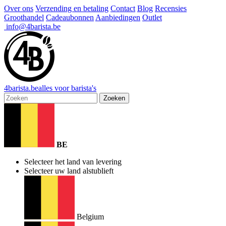
Over ons
Verzending en betaling
Contact
Blog
Recensies
Groothandel
Cadeaubonnen
Aanbiedingen
Outlet
info@4barista.be
4
barista
.be
alles voor barista's
Zoeken
BE
Selecteer het land van levering
Selecteer uw land alstublieft
Belgium