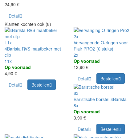
24,90 €
Detail
Klanten kochten ook (8)
2x
11x
Vervangende O-ringen voor
4Barista RVS maatbeker met
Flair PRO2 (6 stuks)
clip
2x
11x
Op voorraad
Op voorraad
12,90 €
4,90 €
Detail
Bestellen
Detail
Bestellen
8x
Baristische borstel 4Barista
8x
Op voorraad
3,90 €
Detail
Bestellen