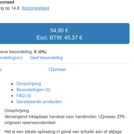
oorraad
ing op 14.8.
(
bezorgopties
)
54,90 €
Excl. BTW: 45,37 €
ene beoordeling:
0
(
0%
)
ordeling(en)
Geef beoordeling
:
1Zpresso
Omschrijving
Beoordelingen (0)
FAQ (0)
Gerelateerde producten
Omschrijving
Vervangend inklapbaar handvat voor handmolen 1Zpresso ZP6 -
origineel reserveonderdeel.
Het is een ideale oplossing in geval van schade aan of slijtage