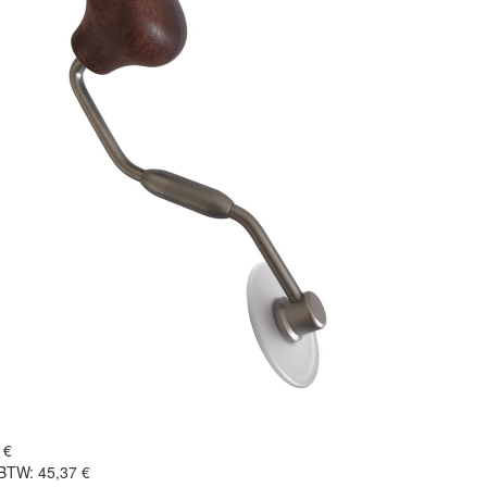
 €
 BTW: 45,37 €