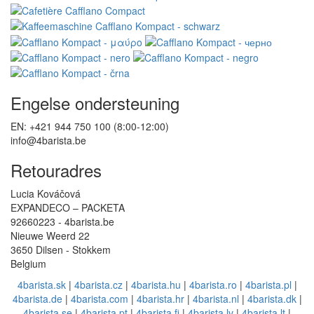
Engelse ondersteuning
EN: +421 944 750 100 (8:00-12:00)
info@4barista.be
Retouradres
Lucia Kováčová
EXPANDECO – PACKETA
92660223 - 4barista.be
Nieuwe Weerd 22
3650 Dilsen - Stokkem
Belgium
4barista.sk
|
4barista.cz
|
4barista.hu
|
4barista.ro
|
4barista.pl
|
4barista.de
|
4barista.com
|
4barista.hr
|
4barista.nl
|
4barista.dk
|
4barista.se
|
4barista.pt
|
4barista.fi
|
4barista.lv
|
4barista.lt
|