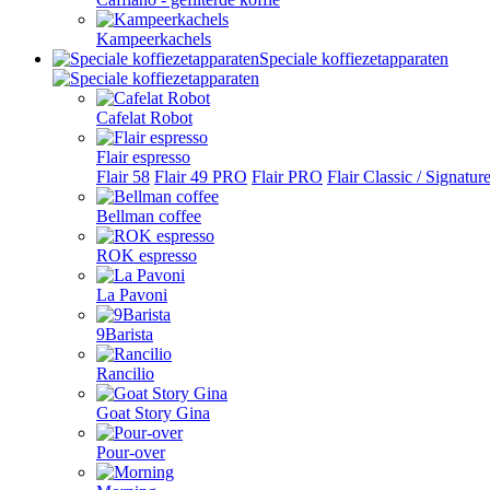
Kampeerkachels
Speciale koffiezetapparaten
Cafelat Robot
Flair espresso
Flair 58
Flair 49 PRO
Flair PRO
Flair Classic / Signatur
Bellman coffee
ROK espresso
La Pavoni
9Barista
Rancilio
Goat Story Gina
Pour-over