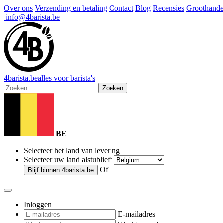
Over ons
Verzending en betaling
Contact
Blog
Recensies
Groothande
info@4barista.be
4
barista
.be
alles voor barista's
Zoeken
BE
Selecteer het land van levering
Selecteer uw land alstublieft
Of
Blijf binnen
4barista.be
Inloggen
E-mailadres