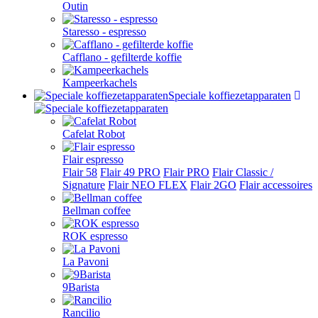
Outin
Staresso - espresso
Cafflano - gefilterde koffie
Kampeerkachels
Speciale koffiezetapparaten
Cafelat Robot
Flair espresso
Flair 58
Flair 49 PRO
Flair PRO
Flair Classic /
Signature
Flair NEO FLEX
Flair 2GO
Flair accessoires
Bellman coffee
ROK espresso
La Pavoni
9Barista
Rancilio