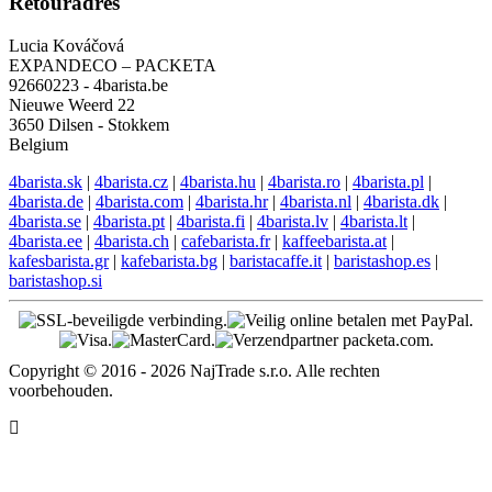
Retouradres
Lucia Kováčová
EXPANDECO – PACKETA
92660223 - 4barista.be
Nieuwe Weerd 22
3650 Dilsen - Stokkem
Belgium
4barista.sk
|
4barista.cz
|
4barista.hu
|
4barista.ro
|
4barista.pl
|
4barista.de
|
4barista.com
|
4barista.hr
|
4barista.nl
|
4barista.dk
|
4barista.se
|
4barista.pt
|
4barista.fi
|
4barista.lv
|
4barista.lt
|
4barista.ee
|
4barista.ch
|
cafebarista.fr
|
kaffeebarista.at
|
kafesbarista.gr
|
kafebarista.bg
|
baristacaffe.it
|
baristashop.es
|
baristashop.si
Copyright © 2016 - 2026 NajTrade s.r.o. Alle rechten
voorbehouden.