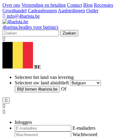
Over ons
Verzending en betaling
Contact
Blog
Recensies
Groothandel
Cadeaubonnen
Aanbiedingen
Outlet
info@4barista.be
4
barista
.be
alles voor barista's
Zoeken
BE
Selecteer het land van levering
Selecteer uw land alstublieft
Of
Blijf binnen
4barista.be
Inloggen
E-mailadres
Wachtwoord