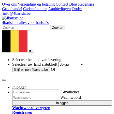
Over ons
Verzending en betaling
Contact
Blog
Recensies
Groothandel
Cadeaubonnen
Aanbiedingen
Outlet
info@4barista.be
4
barista
.be
alles voor barista's
Zoeken
BE
Selecteer het land van levering
Selecteer uw land alstublieft
Of
Blijf binnen
4barista.be
Inloggen
E-mailadres
Wachtwoord
Inloggen
Wachtwoord vergeten
Registreren