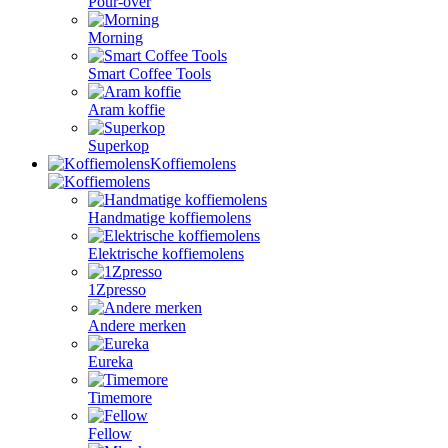
Pour-over
Morning
Smart Coffee Tools
Aram koffie
Superkop
Koffiemolens
Handmatige koffiemolens
Elektrische koffiemolens
1Zpresso
Andere merken
Eureka
Timemore
Fellow