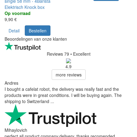
single 58 mm - 4Barista
Elektrisch Knock box
Op voorraad
9,90 €
Detail
Bestellen
Beoordelingen van onze klanten
Reviews 79
• Excellent
4.9
more reviews
Andres
I bought a cafelat robot, the delivery was really fast and the
products were in great conditions. I will be buying again. The
shipping to Switzerland ...
Mihaylovich
perfect all product,company,delivery, thanks recomended