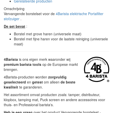
Gerelateerde producten
Omschrijving
Vervangende borstelset voor de
4Barista elektrische Portafilter
stofzuiger
.
De set bevat
:
Borstel met grove haren (universele maat)
Borstel met fijne haren voor de laatste reiniging (universele
maat)
4Barista
is ons eigen merk waaronder wij
premium barista tools
op de Europese markt
brengen.
4Barista-producten worden
zorgvuldig
geselecteerd
en
getest
om alleen
de beste
kwaliteit
te garanderen.
Het assortiment omvat producten zoals: tamper, distributeur,
klopbox, tamping mat, Puck screen en andere accessoires voor
thuis- en Professional barista's.
Heb je een vraag
over het product Vervangende borstelset -