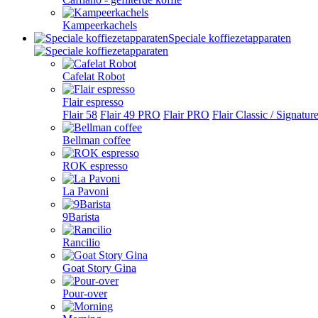
Kampeerkachels
Speciale koffiezetapparaten
Cafelat Robot
Flair espresso
Flair 58
Flair 49 PRO
Flair PRO
Flair Classic / Signatur
Bellman coffee
ROK espresso
La Pavoni
9Barista
Rancilio
Goat Story Gina
Pour-over