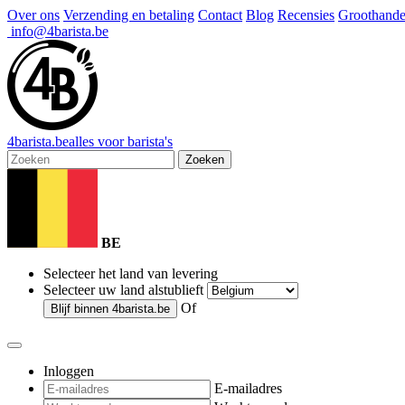
Over ons
Verzending en betaling
Contact
Blog
Recensies
Groothande
info@4barista.be
4
barista
.be
alles voor barista's
Zoeken
BE
Selecteer het land van levering
Selecteer uw land alstublieft
Of
Blijf binnen
4barista.be
Inloggen
E-mailadres