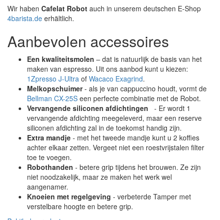
Wir haben
Cafelat Robot
auch in unserem deutschen E-Shop
4barista.de
erhältlich.
Aanbevolen accessoires
Een kwaliteitsmolen
– dat is natuurlijk de basis van het
maken van espresso. Uit ons aanbod kunt u kiezen:
1Zpresso J-Ultra
of
Wacaco Exagrind
.
Melkopschuimer
- als je van cappuccino houdt, vormt de
Bellman CX-25S
een perfecte combinatie met de Robot.
Vervangende siliconen afdichtingen
- Er wordt 1
vervangende afdichting meegeleverd, maar een reserve
siliconen afdichting zal in de toekomst handig zijn.
Extra mandje
- met het tweede mandje kunt u 2 koffies
achter elkaar zetten. Vergeet niet een roestvrijstalen filter
toe te voegen.
Robothanden
- betere grip tijdens het brouwen. Ze zijn
niet noodzakelijk, maar ze maken het werk wel
aangenamer.
Knoeien met regelgeving
- verbeterde Tamper met
verstelbare hoogte en betere grip.