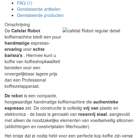
FAQ (1)
Gerelateerde artikelen
Gerelateerde producten
Omschrijving
De
Cafelat Robot
koffiemachine biedt een puur
handmatige
espresso-
ervaring
voor
echte
barista's
. Hiermee kunt u
koffie van koffieshopkwaliteit
bereiden voor een
onvergelijkbaar lagere prijs
dan een Professional
koffiezetapparaat.
De robot
is een compacte,
hoogwaardige handmatige koffiemachine die
authentieke
espresso
zet. De constructie is volledig
vrij van
plastic en
elektronica - de basis is gemaakt van
roestvrij staal
, aangevuld
met alleen de noodzakelijke elementen van voedselveilig siliconen
(afdichtingen en roestvrijstalen filterhouder).
Het enige dat je nodig hebt voor een perfecte kop koffie zijn verse