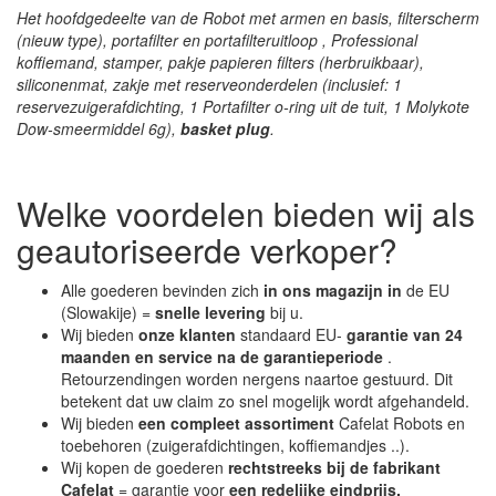
Het hoofdgedeelte van de Robot met armen en basis, filterscherm
(nieuw type), portafilter en
portafilteruitloop
, Professional
koffiemand, stamper, pakje papieren filters (herbruikbaar),
siliconenmat, zakje met reserveonderdelen (inclusief: 1
reservezuigerafdichting, 1 Portafilter o-ring uit de tuit, 1 Molykote
Dow-smeermiddel 6g),
basket plug
.
Welke voordelen bieden wij als
geautoriseerde verkoper?
Alle goederen bevinden zich
in ons magazijn in
de EU
(Slowakije) =
snelle levering
bij u.
Wij bieden
onze klanten
standaard EU-
garantie van 24
maanden en service na de garantieperiode
.
Retourzendingen worden nergens naartoe gestuurd. Dit
betekent dat uw claim zo snel mogelijk wordt afgehandeld.
Wij bieden
een compleet assortiment
Cafelat Robots en
toebehoren (zuigerafdichtingen, koffiemandjes ..).
Wij kopen de goederen
rechtstreeks bij de fabrikant
Cafelat
= garantie voor
een redelijke eindprijs.