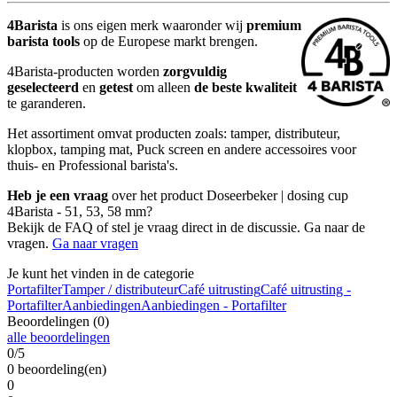
4Barista
is ons eigen merk waaronder wij
premium
barista tools
op de Europese markt brengen.
4Barista-producten worden
zorgvuldig
geselecteerd
en
getest
om alleen
de beste kwaliteit
te garanderen.
Het assortiment omvat producten zoals: tamper, distributeur,
klopbox, tamping mat, Puck screen en andere accessoires voor
thuis- en Professional barista's.
Heb je een vraag
over het product Doseerbeker | dosing cup
4Barista - 51, 53, 58 mm?
Bekijk de FAQ of stel je vraag direct in de discussie. Ga naar de
vragen.
Ga naar vragen
Je kunt het vinden in de categorie
Portafilter
Tamper / distributeur
Café uitrusting
Café uitrusting -
Portafilter
Aanbiedingen
Aanbiedingen - Portafilter
Beoordelingen (0)
alle beoordelingen
0/5
0 beoordeling(en)
0