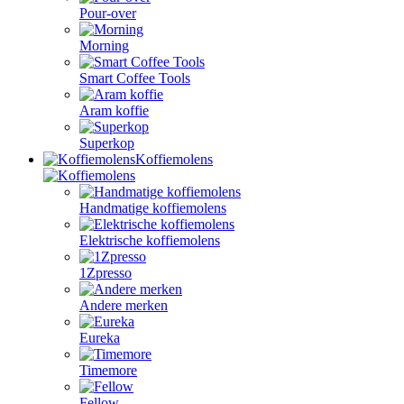
Pour-over
Morning
Smart Coffee Tools
Aram koffie
Superkop
Koffiemolens
Handmatige koffiemolens
Elektrische koffiemolens
1Zpresso
Andere merken
Eureka
Timemore
Fellow