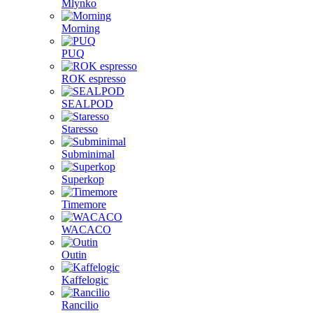
Mlynko
Morning
PUQ
ROK espresso
SEALPOD
Staresso
Subminimal
Superkop
Timemore
WACACO
Outin
Kaffelogic
Rancilio