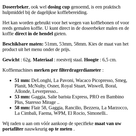
Doseerbeker
, ook wel
dosing cup
genoemd, is een praktisch
hulpmiddel bij de dagelijkse koffiebereiding.
Het kan worden gebruikt voor het wegen van koffiebonen of voor
reeds gemalen koffie. U kunt direct in de doseerbeker malen en de
koffie
direct in de hendel
gieten.
Beschikbare maten:
51mm, 53mm, 58mm. Kies de maat van het
product uit het menu onder de prijs.
Gewicht
: 62g.
Materiaal
: roestvrij staal.
Hoogte
: 6,5 cm.
Koffiemachines
merken per
filterdragerdiameter
:
51 mm:
DeLonghi, La Pavoni, Wacaco Picopresso, Smeg,
Planit, McNulty, Osner, Royal Stuart, Wiswell, Boral,
Allonde, Leverpresso..
53 mm:
Gaggia, Salie barista Express, PRO en Bambino
Plus, Staresso Mirage ..
58 mm:
Flair 58, Gaggia, Rancilio, Bezzera, La Marzocco,
La Cimbali, Faema, WPM, El Rocio, Simonelli..
Wij raden u aan om vóór aankoop de specifieke
maat
van uw
portafilter
nauwkeurig
op te meten
.