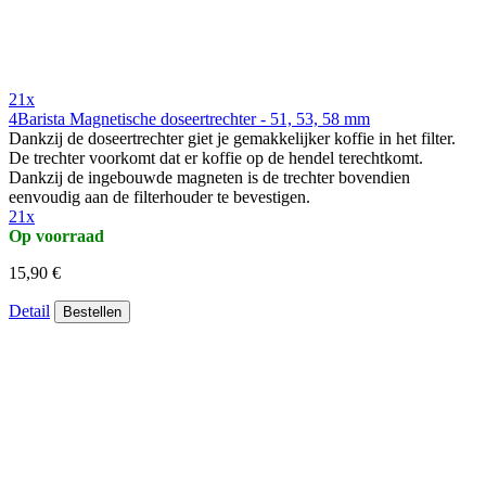
21x
4Barista Magnetische doseertrechter - 51, 53, 58 mm
Dankzij de doseertrechter giet je gemakkelijker koffie in het filter.
De trechter voorkomt dat er koffie op de hendel terechtkomt.
Dankzij de ingebouwde magneten is de trechter bovendien
eenvoudig aan de filterhouder te bevestigen.
21x
Op voorraad
15,90 €
Detail
Bestellen