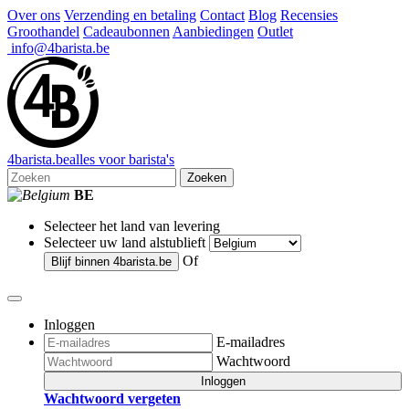
Over ons
Verzending en betaling
Contact
Blog
Recensies
Groothandel
Cadeaubonnen
Aanbiedingen
Outlet
info@4barista.be
4
barista
.be
alles voor barista's
Zoeken
BE
Selecteer het land van levering
Selecteer uw land alstublieft
Of
Blijf binnen
4barista.be
Inloggen
E-mailadres
Wachtwoord
Inloggen
Wachtwoord vergeten