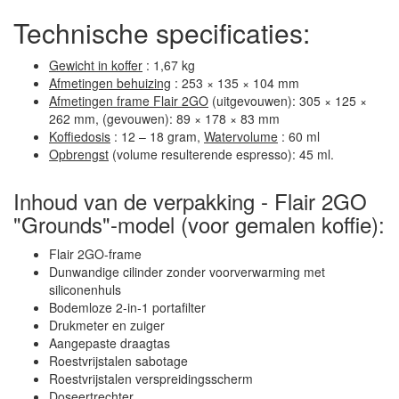
Technische specificaties:
Gewicht in koffer
: 1,67 kg
Afmetingen behuizing
: 253 × 135 × 104 mm
Afmetingen frame Flair 2GO
(uitgevouwen): 305 × 125 ×
262 mm, (gevouwen): 89 × 178 × 83 mm
Koffiedosis
: 12 – 18 gram,
Watervolume
: 60 ml
Opbrengst
(volume resulterende espresso): 45 ml.
Inhoud van de verpakking - Flair 2GO
"Grounds"-model (voor gemalen koffie):
Flair 2GO-frame
Dunwandige cilinder zonder voorverwarming met
siliconenhuls
Bodemloze 2-in-1 portafilter
Drukmeter en zuiger
Aangepaste draagtas
Roestvrijstalen sabotage
Roestvrijstalen verspreidingsscherm
Doseertrechter