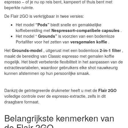
espresso – of je nu op reis bent, kampeert of thuis bent met
beperkte ruimte.
De Flair 2GO is verkrijgbaar in twee versies:
Het model
“Pods”
biedt snelle en gemakkelijke
koffiebereiding met
Nespresso®-compatibele capsules
.
Het model “
Grounds”
is voorzien van een bodemloze
Portafilter voor het zetten van
versgemalen koffie
.
Het
Grounds-model
, uitgerust met een bodemloos
2-in-1 filter
,
maakt de bereiding van Classic espresso met gemalen koffie
mogelijk. Het biedt verbeterde flexibiliteit in het aanpassen van de
extractievariabelen, waardoor gebruikers elke shot nauwkeurig
kunnen afstemmen op hun persoonlijke smaak.
Dankzij de geïntegreerde drukmeter heeft u met de
Flair 2GO
volledige controle over de espresso-extractie, zelfs in dit
draagbare formaat.
Belangrijkste kenmerken van
de Flair 2GO