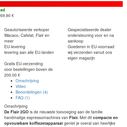
aad
69,90 €
Geautoriseerde verkoper
Gespecialiseerde dealer
Wacaco, Cafelat, Flair en
ondersteuning voor en na
meer
aankoop
EU-levering
Goederen in EU-voorraad
levering aan alle EU-landen
wij verzenden vanuit ons
eigen magazijn
Gratis EU-verzending
voor bestellingen boven de
200,00 €
Omschrijving
Video
Beoordelingen (4)
FAQ (1)
Omschrijving
De Flair 2GO
is de nieuwste toevoeging aan de familie
handmatige espressomachines van
Flair.
Met dit
compacte en
opvouwbare koffiezetapparaat
geniet je overal van heerlijke