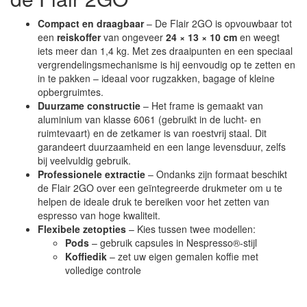
Compact en draagbaar
– De Flair 2GO is opvouwbaar tot
een
reiskoffer
van ongeveer
24 × 13 × 10 cm
en weegt
iets meer dan 1,4 kg. Met zes draaipunten en een speciaal
vergrendelingsmechanisme is hij eenvoudig op te zetten en
in te pakken – ideaal voor rugzakken, bagage of kleine
opbergruimtes.
Duurzame constructie
– Het frame is gemaakt van
aluminium van klasse 6061 (gebruikt in de lucht- en
ruimtevaart) en de zetkamer is van roestvrij staal. Dit
garandeert duurzaamheid en een lange levensduur, zelfs
bij veelvuldig gebruik.
Professionele extractie
– Ondanks zijn formaat beschikt
de Flair 2GO over een geïntegreerde drukmeter om u te
helpen de ideale druk te bereiken voor het zetten van
espresso van hoge kwaliteit.
Flexibele zetopties
– Kies tussen twee modellen:
Pods
– gebruik capsules in Nespresso®-stijl
Koffiedik
– zet uw eigen gemalen koffie met
volledige controle