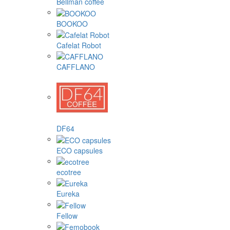
Bellman coffee
BOOKOO
Cafelat Robot
CAFFLANO
DF64
ECO capsules
ecotree
Eureka
Fellow