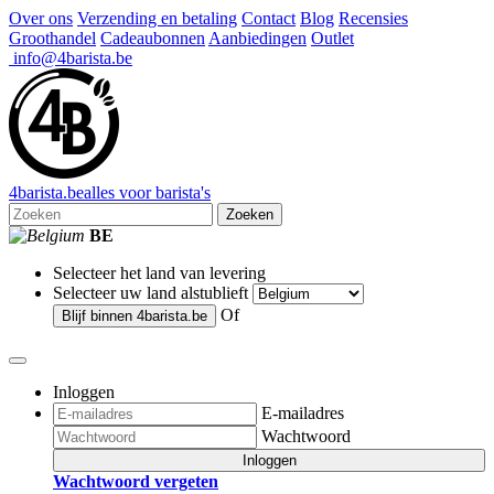
Over ons
Verzending en betaling
Contact
Blog
Recensies
Groothandel
Cadeaubonnen
Aanbiedingen
Outlet
info@4barista.be
4
barista
.be
alles voor barista's
Zoeken
BE
Selecteer het land van levering
Selecteer uw land alstublieft
Of
Blijf binnen
4barista.be
Inloggen
E-mailadres
Wachtwoord
Inloggen
Wachtwoord vergeten