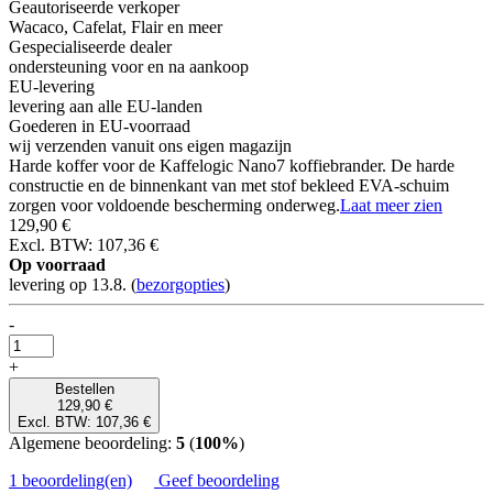
Geautoriseerde verkoper
Wacaco, Cafelat, Flair en meer
Gespecialiseerde dealer
ondersteuning voor en na aankoop
EU-levering
levering aan alle EU-landen
Goederen in EU-voorraad
wij verzenden vanuit ons eigen magazijn
Harde koffer voor de Kaffelogic Nano7 koffiebrander. De harde
constructie en de binnenkant van met stof bekleed EVA-schuim
zorgen voor voldoende bescherming onderweg.
Laat meer zien
129,90 €
Excl. BTW: 107,36 €
Op voorraad
levering op 13.8.
(
bezorgopties
)
-
+
Bestellen
129,90 €
Excl. BTW: 107,36 €
Algemene beoordeling:
5
(
100%
)
1 beoordeling(en)
Geef beoordeling