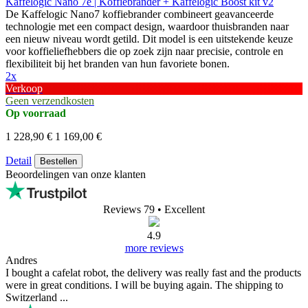
Kaffelogic Nano 7e | Koffiebrander + Kaffelogic Boost kit v2
De Kaffelogic Nano7 koffiebrander combineert geavanceerde
technologie met een compact design, waardoor thuisbranden naar
een nieuw niveau wordt getild. Dit model is een uitstekende keuze
voor koffieliefhebbers die op zoek zijn naar precisie, controle en
flexibiliteit bij het branden van hun favoriete bonen.
2x
Verkoop
Geen verzendkosten
Op voorraad
1 228,90 €
1 169,00 €
Detail
Bestellen
Beoordelingen van onze klanten
Reviews 79
• Excellent
4.9
more reviews
Andres
I bought a cafelat robot, the delivery was really fast and the products
were in great conditions. I will be buying again. The shipping to
Switzerland ...