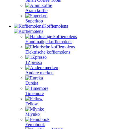
Smart Coffee Tools
Aram koffie
Superkop
Koffiemolens
Handmatige koffiemolens
Elektrische koffiemolens
1Zpresso
Andere merken
Eureka
Timemore
Fellow
Mlynko
Femobook