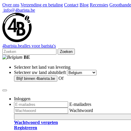
Over ons
Verzending en betaling
Contact
Blog
Recensies
Groothande
info@4barista.be
4
barista
.be
alles voor barista's
Zoeken
BE
Selecteer het land van levering
Selecteer uw land alstublieft
Of
Blijf binnen
4barista.be
Inloggen
E-mailadres
Wachtwoord
Wachtwoord vergeten
Registreren