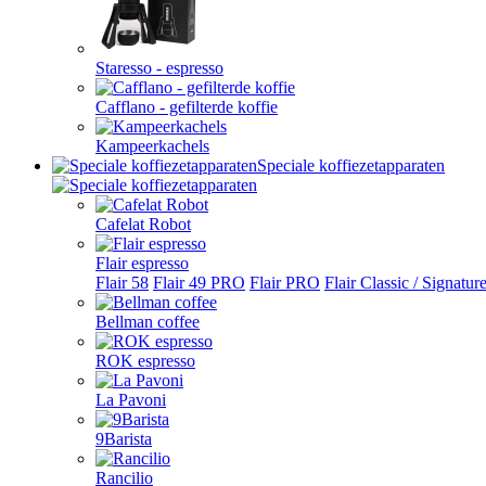
Staresso - espresso
Cafflano - gefilterde koffie
Kampeerkachels
Speciale koffiezetapparaten
Cafelat Robot
Flair espresso
Flair 58
Flair 49 PRO
Flair PRO
Flair Classic / Signatur
Bellman coffee
ROK espresso
La Pavoni
9Barista
Rancilio