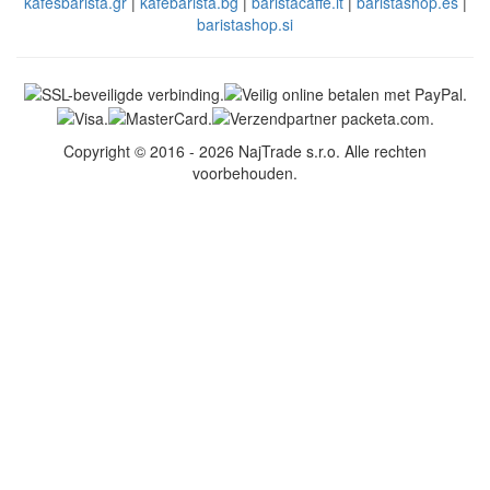
kafesbarista.gr
|
kafebarista.bg
|
baristacaffe.it
|
baristashop.es
|
baristashop.si
Copyright © 2016 - 2026 NajTrade s.r.o. Alle rechten
voorbehouden.