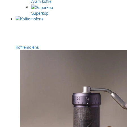
Aram koffie
Superkop
Koffiemolens