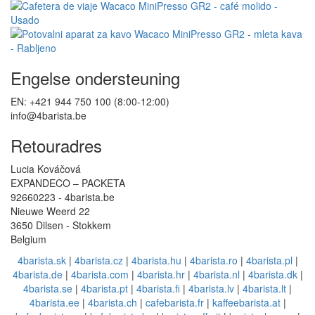
Engelse ondersteuning
EN: +421 944 750 100 (8:00-12:00)
info@4barista.be
Retouradres
Lucia Kováčová
EXPANDECO – PACKETA
92660223 - 4barista.be
Nieuwe Weerd 22
3650 Dilsen - Stokkem
Belgium
4barista.sk
|
4barista.cz
|
4barista.hu
|
4barista.ro
|
4barista.pl
|
4barista.de
|
4barista.com
|
4barista.hr
|
4barista.nl
|
4barista.dk
|
4barista.se
|
4barista.pt
|
4barista.fi
|
4barista.lv
|
4barista.lt
|
4barista.ee
|
4barista.ch
|
cafebarista.fr
|
kaffeebarista.at
|