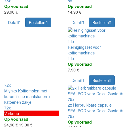
75x
8x
Op voorraad
Op voorraad
29,90 €
14,90 €
Detail
Bestellen
Detail
Bestellen
11x
Reinigingsset voor
koffiemachines
11x
Op voorraad
7,90 €
Detail
Bestellen
72x
Mlynko Koffiemolen met
keramische maalstenen +
75x
katoenen zakje
2x Herbruikbare capsule
72x
SEALPOD voor Dolce Gusto ®
Verkoop
75x
Op voorraad
Op voorraad
24,90 €
19,90 €