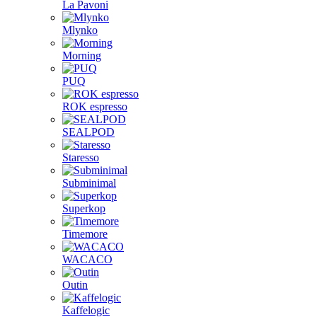
La Pavoni
Mlynko
Morning
PUQ
ROK espresso
SEALPOD
Staresso
Subminimal
Superkop
Timemore
WACACO
Outin
Kaffelogic