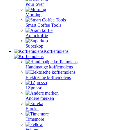
Pour-over
Morning
Smart Coffee Tools
Aram koffie
Superkop
Koffiemolens
Handmatige koffiemolens
Elektrische koffiemolens
1Zpresso
Andere merken
Eureka
Timemore
Fellow