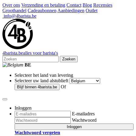
Over ons
Verzending en betaling
Contact
Blog
Recensies
Groothandel
Cadeaubonnen
Aanbiedingen
Outlet
info@4barista.be
4
barista
.be
alles voor barista's
Zoeken
BE
Selecteer het land van levering
Selecteer uw land alstublieft
Of
Blijf binnen
4barista.be
Inloggen
E-mailadres
Wachtwoord
Inloggen
Wachtwoord vergeten