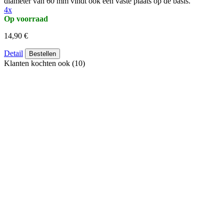
diameter van 60 mm vindt ook een vaste plaats op de basis.
4x
Op voorraad
14,90 €
Detail
Bestellen
Klanten kochten ook (10)