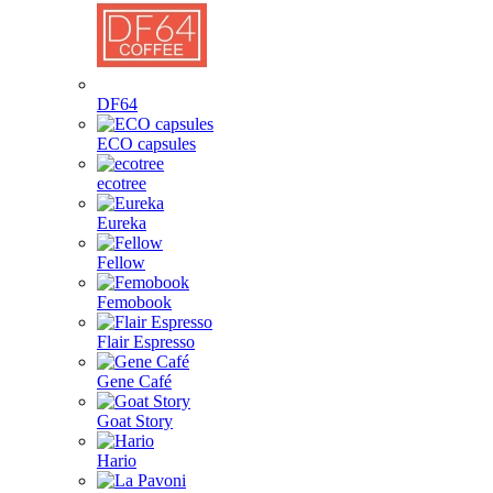
DF64
ECO capsules
ecotree
Eureka
Fellow
Femobook
Flair Espresso
Gene Café
Goat Story
Hario