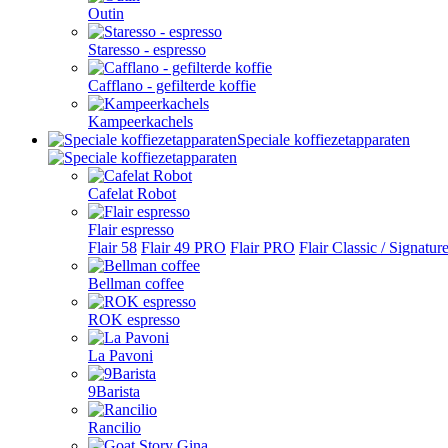
Outin
Staresso - espresso
Cafflano - gefilterde koffie
Kampeerkachels
Speciale koffiezetapparaten
Cafelat Robot
Flair espresso
Flair 58
Flair 49 PRO
Flair PRO
Flair Classic / Signatur
Bellman coffee
ROK espresso
La Pavoni
9Barista
Rancilio