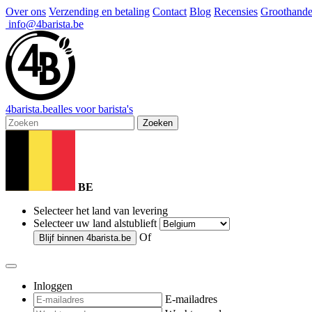
Over ons
Verzending en betaling
Contact
Blog
Recensies
Groothande
info@4barista.be
4
barista
.be
alles voor barista's
Zoeken
BE
Selecteer het land van levering
Selecteer uw land alstublieft
Of
Blijf binnen
4barista.be
Inloggen
E-mailadres