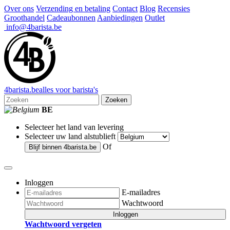
Over ons
Verzending en betaling
Contact
Blog
Recensies
Groothandel
Cadeaubonnen
Aanbiedingen
Outlet
info@4barista.be
4
barista
.be
alles voor barista's
Zoeken
BE
Selecteer het land van levering
Selecteer uw land alstublieft
Of
Blijf binnen
4barista.be
Inloggen
E-mailadres
Wachtwoord
Inloggen
Wachtwoord vergeten