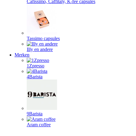
Cafissimo, Caffitaly, K-fee capsules
Tassimo capsules
Illy en andere
Merken
1Zpresso
4Barista
9Barista
Aram coffee