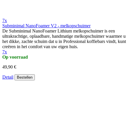
7x
Subminimal NanoFoamer V2 - melkopschuimer
De Subminimal NanoFoamer Lithium melkopschuimer is een
ultrakrachtige, oplaadbare, handmatige melkopschuimer waarmee u
het dikke, zachte schuim dat u in Professional koffiebars vindt, kunt
creëren in het comfort van uw eigen huis.
7x
Op voorraad
49,90 €
Detail
Bestellen