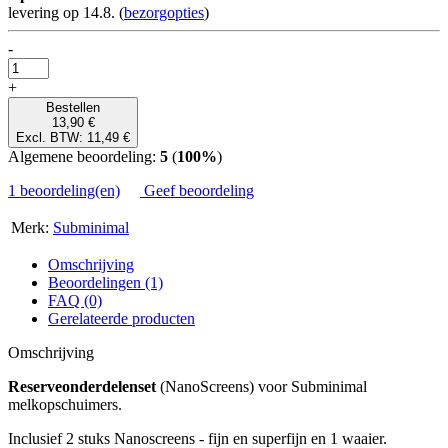
levering op 14.8.
(
bezorgopties
)
-
+
Bestellen
13,90 €
Excl. BTW: 11,49 €
Algemene beoordeling:
5
(
100%
)
1 beoordeling(en)
Geef beoordeling
Merk:
Subminimal
Omschrijving
Beoordelingen (1)
FAQ (0)
Gerelateerde producten
Omschrijving
Reserveonderdelenset
(NanoScreens) voor Subminimal
melkopschuimers.
Inclusief 2 stuks Nanoscreens - fijn en superfijn en 1 waaier.