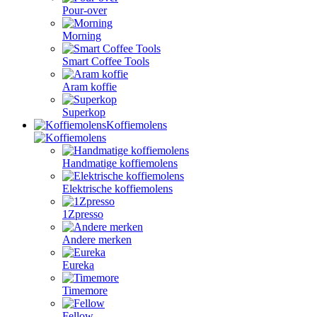
Pour-over
Morning
Smart Coffee Tools
Aram koffie
Superkop
Koffiemolens
Handmatige koffiemolens
Elektrische koffiemolens
1Zpresso
Andere merken
Eureka
Timemore
Fellow