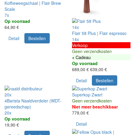
Koffieweegschaal | Flair Brew
Scale
7x
Op voorraad
64,90 €
14x
Flair 58 Plus | Flair espresso
Detail
Bestellen
14x
Verkoop
Geen verzendkosten
+ Cadeau
Op voorraad
689,00 €
639,00 €
Detail
Bestellen
20x
Superkop Zwart
4Barista Naaldverdeler (WDT-
Geen verzendkosten
gereedschap)
Niet meer beschikbaar
20x
779,00 €
Op voorraad
Detail
19,90 €