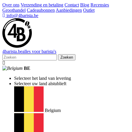
Over ons
Verzending en betaling
Contact
Blog
Recensies
Groothandel
Cadeaubonnen
Aanbiedingen
Outlet
info@4barista.be
4
barista
.be
alles voor barista's
Zoeken
BE
Selecteer het land van levering
Selecteer uw land alstublieft
Belgium