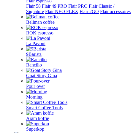
Flair espresso
Flair 58
Flair 49 PRO
Flair PRO
Flair Classic /
Signature
Flair NEO FLEX
Flair 2GO
Flair accessoires
Bellman coffee
ROK espresso
La Pavoni
9Barista
Rancilio
Goat Story Gina
Pour-over
Morning
Smart Coffee Tools
Aram koffie
Superkop