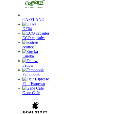
CAFFLANO
DF64
ECO capsules
ecotree
Eureka
Fellow
Femobook
Flair Espresso
Gene Café