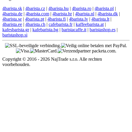
4barista.sk
|
4barista.cz
|
4barista.hu
|
4barista.ro
|
4barista.pl
|
4barista.de
|
4barista.com
|
4barista.hr
|
4barista.nl
|
4barista.dk
|
4barista.se
|
4barista.pt
|
4barista.fi
|
4barista.lv
|
4barista.lt
|
4barista.ee
|
4barista.ch
|
cafebarista.fr
|
kaffeebarista.at
|
kafesbarista.gr
|
kafebarista.bg
|
baristacaffe.it
|
baristashop.es
|
baristashop.si
Copyright © 2016 - 2026 NajTrade s.r.o. Alle rechten
voorbehouden.