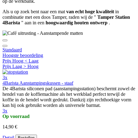
op de werkbank.
Als u op zoek bent naar een mat
van echt hoge kwaliteit
in
combinatie met een doos Tamper, raden wij de "
Tamper Station
4Barista
" aan in een
hoogwaardig houten ontwerp
.
Standaard
Hoogste beoordeling
Prijs Hoog < Laag
Prijs Laag > Hoog
3x
4Barista Aanstampingskussen - staaf
De 4Barista siliconen pad (aanstampingsstation) beschermt zowel de
hendel van de koffiemachine als het werkblad perfect terwijl de
koffie in de hendel wordt gedrukt. Dankzij zijn rechthoekige vorm
kan hij ook gebruikt worden als universele barmat.
3x
Op voorraad
14,90 €
Detail
Bestellen