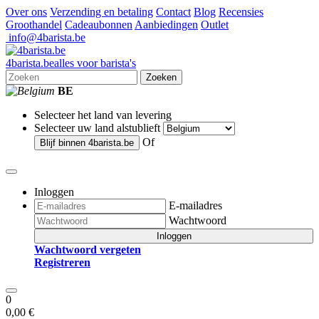
Over ons
Verzending en betaling
Contact
Blog
Recensies
Groothandel
Cadeaubonnen
Aanbiedingen
Outlet
info@4barista.be
4
barista
.be
alles voor barista's
Zoeken
BE
Selecteer het land van levering
Selecteer uw land alstublieft
Of
Blijf binnen
4barista.be
Inloggen
E-mailadres
Wachtwoord
Inloggen
Wachtwoord vergeten
Registreren
0
0,00 €