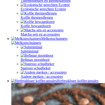
Thermosbekers en thermosflessen
Ecologische gerechten Ecotree
Koffie thermosflessen
Koffie bewaardozen
Matcha sets en accessoires
Melkopschuimers
Subminimal
Bellman stoomboot
Staresso schudbeker
Andere merken / accessoires
Herbruikbare koffiecapsules