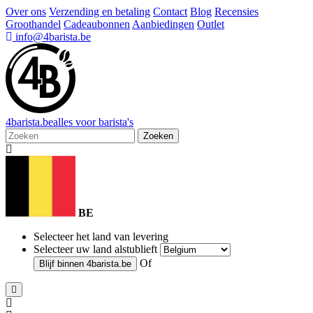
Over ons
Verzending en betaling
Contact
Blog
Recensies
Groothandel
Cadeaubonnen
Aanbiedingen
Outlet
info@4barista.be
4
barista
.be
alles voor barista's
Zoeken
BE
Selecteer het land van levering
Selecteer uw land alstublieft
Of
Blijf binnen
4barista.be