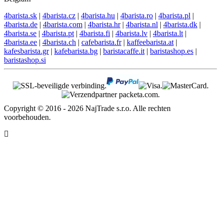
4barista.sk
|
4barista.cz
|
4barista.hu
|
4barista.ro
|
4barista.pl
|
4barista.de
|
4barista.com
|
4barista.hr
|
4barista.nl
|
4barista.dk
|
4barista.se
|
4barista.pt
|
4barista.fi
|
4barista.lv
|
4barista.lt
|
4barista.ee
|
4barista.ch
|
cafebarista.fr
|
kaffeebarista.at
|
kafesbarista.gr
|
kafebarista.bg
|
baristacaffe.it
|
baristashop.es
|
baristashop.si
Copyright © 2016 - 2026 NajTrade s.r.o. Alle rechten
voorbehouden.