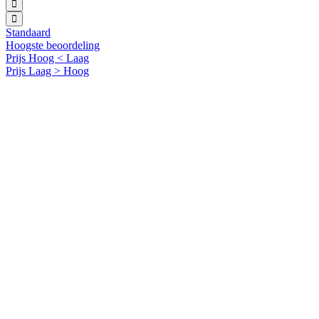
Standaard
Hoogste beoordeling
Prijs Hoog < Laag
Prijs Laag > Hoog