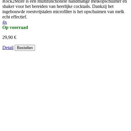
Rock2More is een multifunctionele handmatige melkopschuimer en
shaker voor het bereiden van heerlijke cocktails. Dankzij het
ingebouwde roestvrijstalen microfilter is het opschuimen van melk
echt effectief.
4x
Op voorraad
29,90 €
Detail
Bestellen