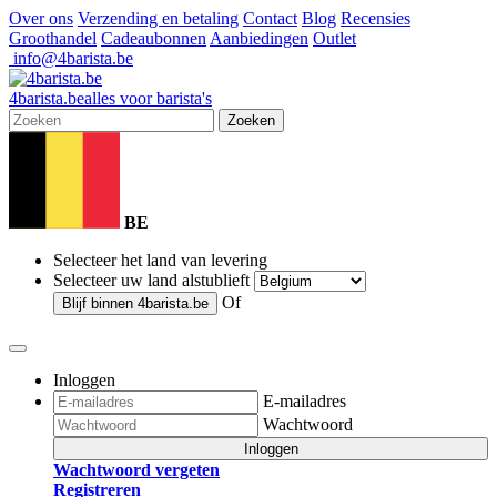
Over ons
Verzending en betaling
Contact
Blog
Recensies
Groothandel
Cadeaubonnen
Aanbiedingen
Outlet
info@4barista.be
4
barista
.be
alles voor barista's
Zoeken
BE
Selecteer het land van levering
Selecteer uw land alstublieft
Of
Blijf binnen
4barista.be
Inloggen
E-mailadres
Wachtwoord
Inloggen
Wachtwoord vergeten
Registreren