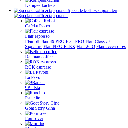
Kampeerkachels
Speciale koffiezetapparaten
Cafelat Robot
Flair espresso
Flair 58
Flair 49 PRO
Flair PRO
Flair Classic /
Signature
Flair NEO FLEX
Flair 2GO
Flair accessoires
Bellman coffee
ROK espresso
La Pavoni
9Barista
Rancilio
Goat Story Gina
Pour-over