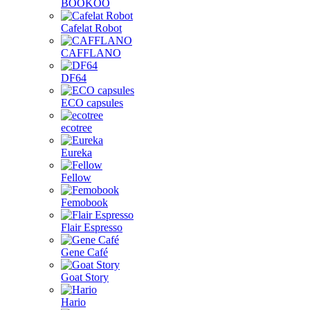
BOOKOO
Cafelat Robot
CAFFLANO
DF64
ECO capsules
ecotree
Eureka
Fellow
Femobook
Flair Espresso
Gene Café
Goat Story
Hario