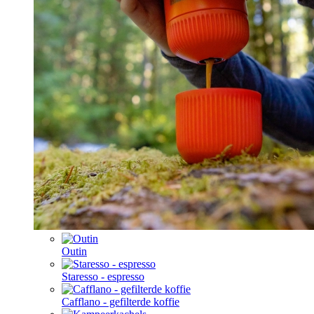
Outin
Staresso - espresso
Cafflano - gefilterde koffie