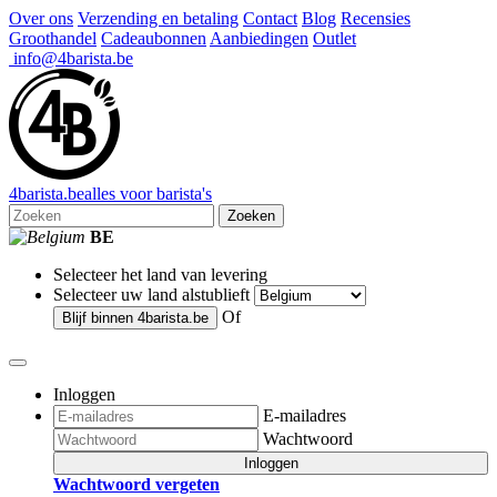
Over ons
Verzending en betaling
Contact
Blog
Recensies
Groothandel
Cadeaubonnen
Aanbiedingen
Outlet
info@4barista.be
4
barista
.be
alles voor barista's
Zoeken
BE
Selecteer het land van levering
Selecteer uw land alstublieft
Of
Blijf binnen
4barista.be
Inloggen
E-mailadres
Wachtwoord
Inloggen
Wachtwoord vergeten